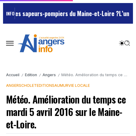
ron des sapeurs-pompiers du Maine-et-Loire ?
L’un des 
INFO
Accueil
Edition
Angers
Météo. Amélioration du temps ce mardi 5 avril 2016 sur le Maine-et-Loire.
/
/
/
ANGERS
CHOLET
EDITION
SAUMUR
VIE LOCALE
Météo. Amélioration du temps ce
mardi 5 avril 2016 sur le Maine-
et-Loire.