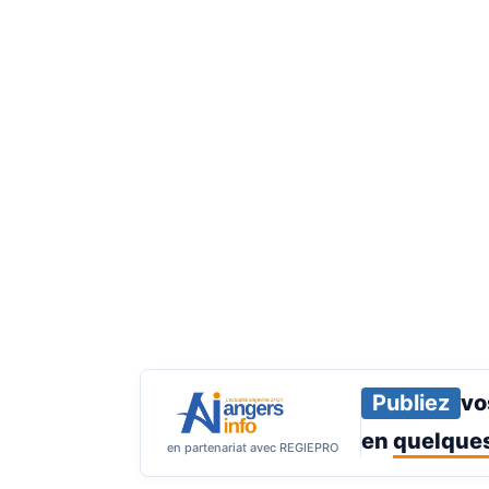
Publiez
vo
en
quelques
en partenariat avec REGIEPRO