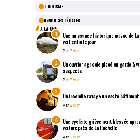
TOURISME
ANNONCES LÉGALES
A LA UNE
Une naissance historique au zoo de La
voit enfin le jour
Par
Zolan
Un ouvrier agricole placé en garde à v
suspects
Par
Zolan
Un incendie ravage un vaste bâtiment
Par
Zolan
Une cycliste grièvement blessée après
voiture près de La Rochelle
Par
Zolan