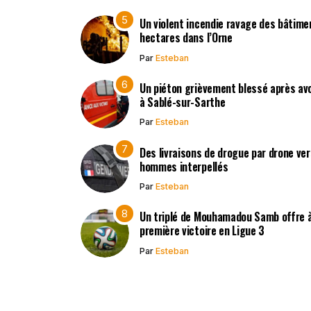
Un violent incendie ravage des bâtimen
hectares dans l’Orne
Par
Esteban
Un piéton grièvement blessé après avo
à Sablé-sur-Sarthe
Par
Esteban
Des livraisons de drogue par drone vers
hommes interpellés
Par
Esteban
Un triplé de Mouhamadou Samb offre à
première victoire en Ligue 3
Par
Esteban