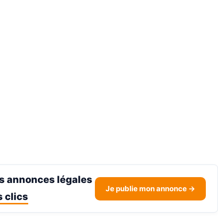
s annonces légales
Je publie mon annonce →
 clics