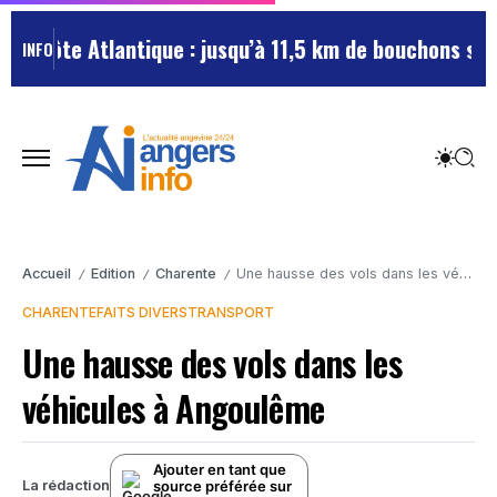
a côte Atlantique : jusqu’à 11,5 km de bouchons sur l’
INFO
Accueil
Edition
Charente
Une hausse des vols dans les véhicules à Angoulême
/
/
/
CHARENTE
FAITS DIVERS
TRANSPORT
Une hausse des vols dans les
véhicules à Angoulême
Ajouter en tant que
source préférée sur
La rédaction