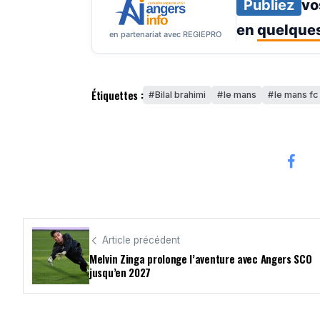
Publiez
vo
en
quelques
en partenariat avec REGIEPRO
Étiquettes :
Bilal brahimi
le mans
le mans fc
Article précédent
Melvin Zinga prolonge l’aventure avec Angers SCO
jusqu’en 2027