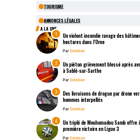
TOURISME
ANNONCES LÉGALES
A LA UNE
Un violent incendie ravage des bâtimen
hectares dans l’Orne
Par
Esteban
Un piéton grièvement blessé après avo
à Sablé-sur-Sarthe
Par
Esteban
Des livraisons de drogue par drone vers
hommes interpellés
Par
Esteban
Un triplé de Mouhamadou Samb offre à
première victoire en Ligue 3
Par
Esteban