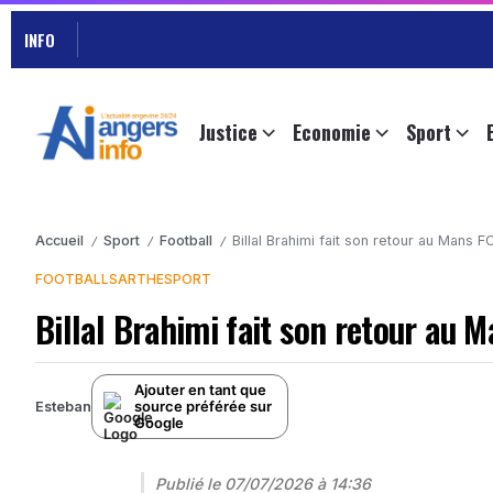
INFO
Justice
Economie
Sport
Accueil
Sport
Football
Billal Brahimi fait son retour au Mans 
/
/
/
FOOTBALL
SARTHE
SPORT
Billal Brahimi fait son retour au 
Ajouter en tant que
source préférée sur
Esteban
Google
Publié le
07/07/2026 à 14:36