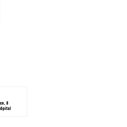
e, il
ôpital