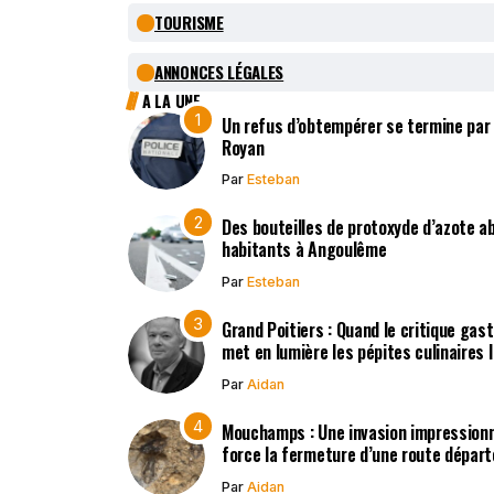
TOURISME
ANNONCES LÉGALES
A LA UNE
Un refus d’obtempérer se termine par
Royan
Par
Esteban
Des bouteilles de protoxyde d’azote 
habitants à Angoulême
Par
Esteban
Grand Poitiers : Quand le critique gas
met en lumière les pépites culinaires 
Par
Aidan
Mouchamps : Une invasion impression
force la fermeture d’une route dépar
Par
Aidan