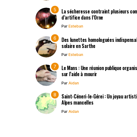
La sécheresse contraint plusieurs co
d’artifice dans l’Orne
Par
Esteban
Des lunettes homologuées indispensabl
solaire en Sarthe
Par
Esteban
Le Mans : Une réunion publique organisé
sur l’aide à mourir
Par
Aidan
Saint-Céneri-le-Gérei : Un joyau artis
Alpes mancelles
Par
Aidan