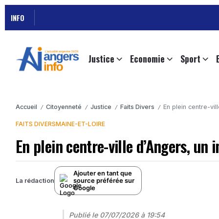
INFO
Justice
Economie
Sport
Accueil
Citoyenneté
Justice
Faits Divers
En plein centre-vi
/
/
/
/
FAITS DIVERS
MAINE-ET-LOIRE
En plein centre-ville d’Angers, un
Ajouter en tant que
source préférée sur
La rédaction
Google
Publié le
07/07/2026 à 19:54