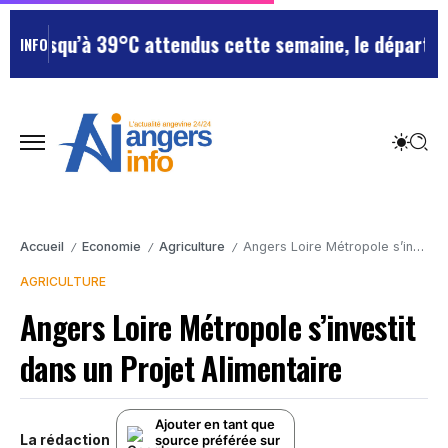
jusqu’à 39°C attendus cette semaine, le département r
INFO
Accueil
Economie
Agriculture
Angers Loire Métropole s’investit dans un Projet Alimentaire
/
/
/
AGRICULTURE
Angers Loire Métropole s’investit
dans un Projet Alimentaire
Ajouter en tant que
La rédaction
source préférée sur