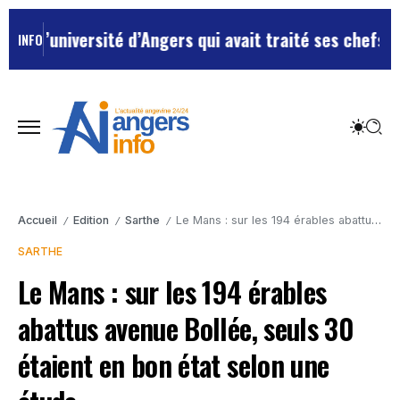
université d’Angers qui avait traité ses chefs de “chi
INFO
Accueil
Edition
Sarthe
Le Mans : sur les 194 érables abattus avenue Bollée, seuls 30 étaient en bon état selon une étude
/
/
/
SARTHE
Le Mans : sur les 194 érables
abattus avenue Bollée, seuls 30
étaient en bon état selon une