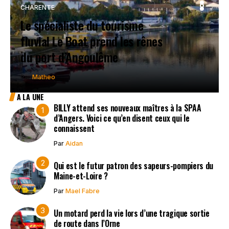
L
CHARENTE
FOOTBALL
Le spécialiste du tourisme
fluvial Le Boat prend les rênes
du port d’Angoulême
eo
eo
Par
Matheo
Par
Par
Matheo
Matheo
A LA UNE
BILLY attend ses nouveaux maîtres à la SPAA
d’Angers. Voici ce qu’en disent ceux qui le
connaissent
Par
Aidan
Qui est le futur patron des sapeurs-pompiers du
Maine-et-Loire ?
Par
Mael Fabre
Un motard perd la vie lors d’une tragique sortie
de route dans l’Orne