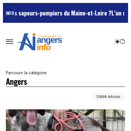
rs-pompiers du Maine-et-Loire ?
L’un des Marseillais 
INFO
Parcourir la catégorie
Angers
12898 Articles