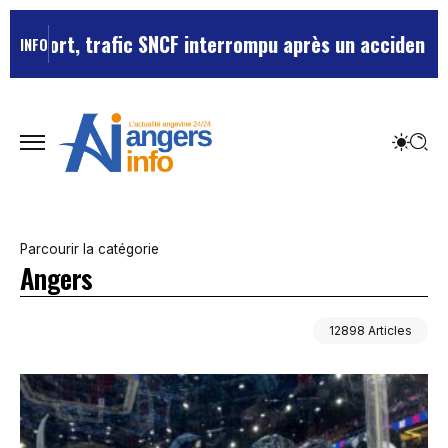
afic SNCF interrompu après un accident de personne
Vio
INFO
Parcourir la catégorie
Angers
12898 Articles