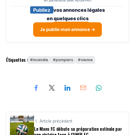
en partenariat avec REGIEPRO
Publiez
vos annonces légales
en
quelques clics
Je publie mon annonce →
Étiquettes :
incendie
pompiers
vienne
Article précédent
Le Mans FC débute sa préparation estivale par
une victoire face à l’UNFP FC