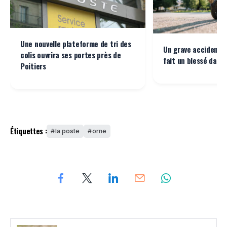
Une nouvelle plateforme de tri des
Un grave accident d
colis ouvrira ses portes près de
fait un blessé dans 
Poitiers
Étiquettes :
la poste
orne