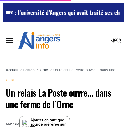
iversité d’Angers qui avait traité ses chefs de “chien
INFO
Accueil
Edition
Orne
Un relais La Poste ouvre… dans une ferme de l’Orne
/
/
/
ORNE
Un relais La Poste ouvre… dans
une ferme de l’Orne
Ajouter en tant que
source préférée sur
Matheo