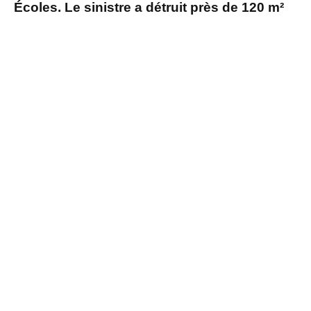
Écoles. Le sinistre a détruit près de 120 m²
de locaux.
Quinze pompiers mobilisés
Selon
Actu.fr,
quatre centres de secours ont été
sollicités : Moulins, L’Aigle, Sainte-Gauburge et
Le Merlerault. Quinze sapeurs-pompiers ont
combattu les flammes qui ont réduit en cendres
l’outil de travail de Johan Lesage et de son
épouse, à la tête de l’enseigne La Craquantine.
Selon le boulanger, le feu aurait démarré dans
le four au fuel, récemment vérifié.