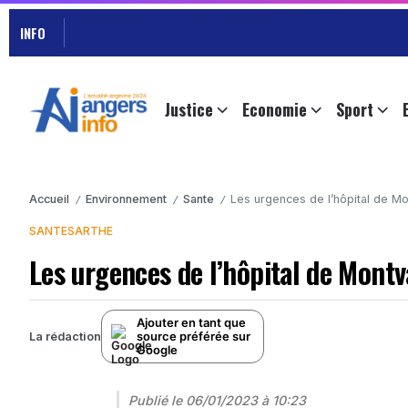
INFO
Justice
Economie
Sport
Accueil
Environnement
Sante
Les urgences de l’hôpital de M
/
/
/
SANTE
SARTHE
Les urgences de l’hôpital de Montv
Ajouter en tant que
source préférée sur
La rédaction
Google
Publié le
06/01/2023 à 10:23