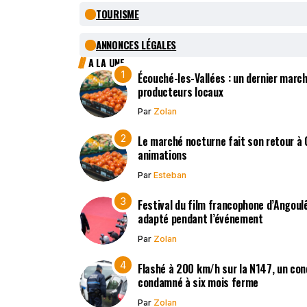
TOURISME
ANNONCES LÉGALES
A LA UNE
Écouché-les-Vallées : un dernier march
producteurs locaux
Par
Zolan
Le marché nocturne fait son retour à
animations
Par
Esteban
Festival du film francophone d’Angoulê
adapté pendant l’événement
Par
Zolan
Flashé à 200 km/h sur la N147, un co
condamné à six mois ferme
Par
Zolan