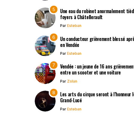
Une eau du robinet anormalement tièd
foyers à Châtellerault
Par
Esteban
Un conducteur grièvement blessé après
en Vendée
Par
Esteban
Vendée : un jeune de 16 ans grièvement
entre un scooter et une voiture
Par
Zolan
Les arts du cirque seront à l’honneur 
Grand-Lucé
Par
Esteban