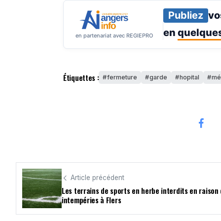
Publiez
vo
en
quelques
en partenariat avec REGIEPRO
Étiquettes :
fermeture
garde
hopital
mé
Article précédent
Les terrains de sports en herbe interdits en raison
intempéries à Flers