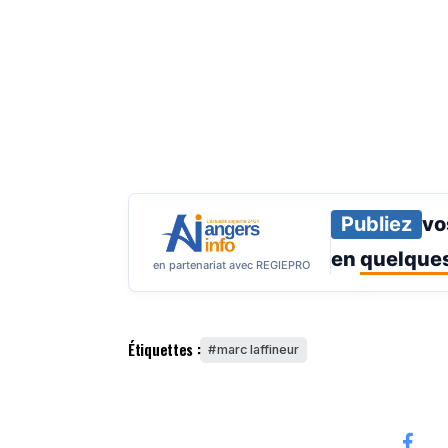
Publiez
vo
en
quelques
en partenariat avec REGIEPRO
Étiquettes :
marc laffineur