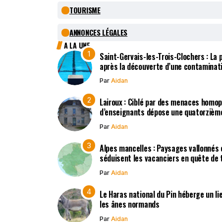
TOURISME
ANNONCES LÉGALES
A LA UNE
Saint-Gervais-les-Trois-Clochers : La
après la découverte d’une contaminat
Par
Aidan
Lairoux : Ciblé par des menaces homo
d’enseignants dépose une quatorzième
Par
Aidan
Alpes mancelles : Paysages vallonnés 
séduisent les vacanciers en quête de t
Par
Aidan
Le Haras national du Pin héberge un li
les ânes normands
Par
Aidan