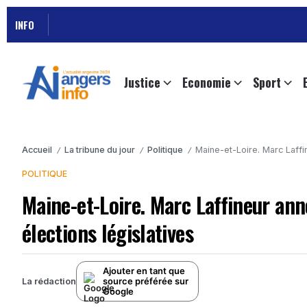
INFO
Justice
Economie
Sport
Accueil
La tribune du jour
Politique
Maine-et-Loire. Marc Laffi
/
/
/
POLITIQUE
Maine-et-Loire. Marc Laffineur ann
élections législatives
Ajouter en tant que
source préférée sur
La rédaction
Google