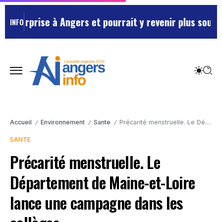
rprise à Angers et pourrait y revenir plus souvent …
M
INFO
Accueil
Environnement
Sante
Précarité menstruelle. Le Département de Maine-et-Loire lance une campagne dans les collèges.
/
/
/
SANTE
Précarité menstruelle. Le
Département de Maine-et-Loire
lance une campagne dans les