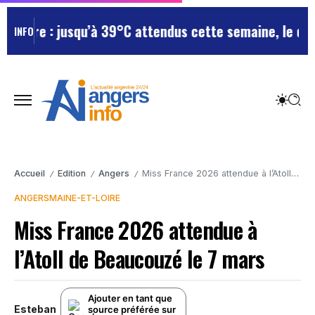
oire : jusqu’à 39°C attendus cette semaine, le départ
INFO
Accueil
Edition
Angers
Miss France 2026 attendue à l’Atoll de Beaucouzé le 7 mars
/
/
/
ANGERS
MAINE-ET-LOIRE
Miss France 2026 attendue à
l’Atoll de Beaucouzé le 7 mars
Ajouter en tant que
Esteban
source préférée sur