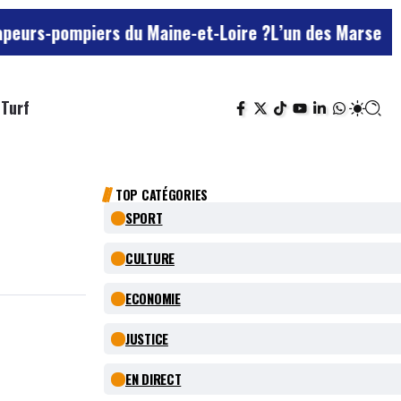
mpiers du Maine-et-Loire ?
L’un des Marseillais suspe
Turf
TOP CATÉGORIES
SPORT
CULTURE
ECONOMIE
JUSTICE
EN DIRECT