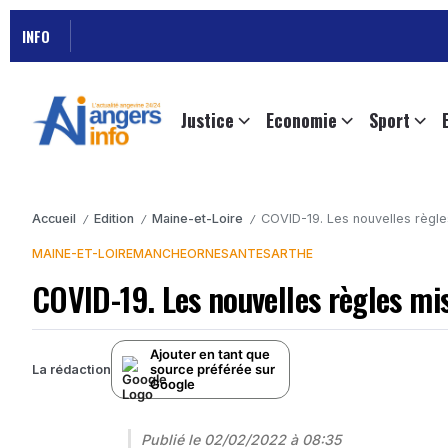
INFO
Justice
Economie
Sport
Accueil
Edition
Maine-et-Loire
COVID-19. Les nouvelles règles
/
/
/
MAINE-ET-LOIRE
MANCHE
ORNE
SANTE
SARTHE
COVID-19. Les nouvelles règles mise
Ajouter en tant que
source préférée sur
La rédaction
Google
Publié le
02/02/2022 à 08:35