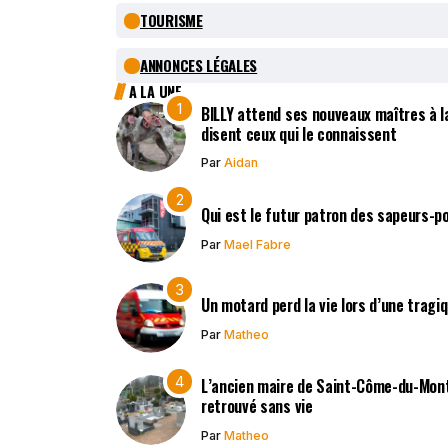
TOURISME
ANNONCES LÉGALES
A LA UNE
BILLY attend ses nouveaux maîtres à la
disent ceux qui le connaissent
Par
Aidan
Qui est le futur patron des sapeurs-p
Par
Mael Fabre
Un motard perd la vie lors d’une tragi
Par
Matheo
L’ancien maire de Saint-Côme-du-Mont,
retrouvé sans vie
Par
Matheo