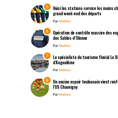
Voici les stations-service les moins c
grand week-end des départs
Par
Matheo
Opération de contrôle massive des en
des Sables-d’Olonne
Par
Matheo
Le spécialiste du tourisme fluvial Le 
d’Angoulême
Par
Matheo
Un ancien espoir toulousain vient renf
l’US Chauvigny
Par
Matheo