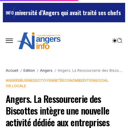
iversité d’Angers qui avait traité ses chefs de “chien
INFO
Accueil
Edition
Angers
Angers. La Ressourcerie des Biscottes intègre une nouvelle activité dédiée aux entreprises
/
/
/
ANGERS
BUSINESS
CITOYENNETÉ
ECONOMIE
EDITION
SOCIAL
VIE LOCALE
Angers. La Ressourcerie des
Biscottes intègre une nouvelle
activité dédiée aux entreprises