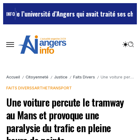
 l’université d’Angers qui avait traité ses chefs de “
INFO
Accueil
Citoyenneté
Justice
Faits Divers
Une voiture percute le tramway au Mans et provoque une paralysie du trafic en pleine heure de pointe
/
/
/
/
FAITS DIVERS
SARTHE
TRANSPORT
Une voiture percute le tramway
au Mans et provoque une
paralysie du trafic en pleine