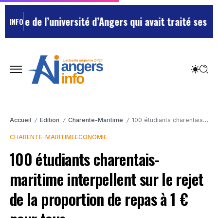
 de l’université d’Angers qui avait traité ses chefs d
INFO
Accueil
Edition
Charente-Maritime
100 étudiants charentais-maritime interpellent sur le rejet de la proportion de repas à 1 € pour tous
/
/
/
CHARENTE-MARITIME
ECONOMIE
100 étudiants charentais-
maritime interpellent sur le rejet
de la proportion de repas à 1 €