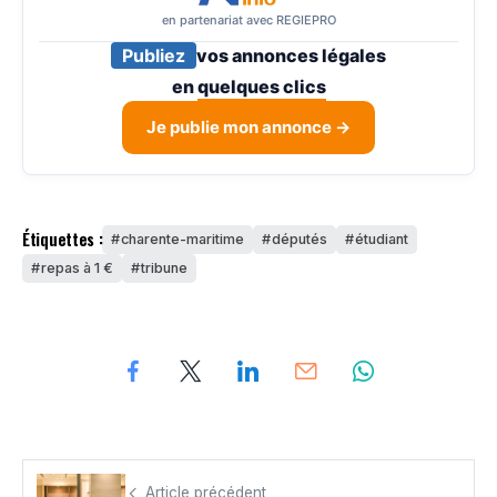
en partenariat avec REGIEPRO
Publiez
vos annonces légales
en
quelques clics
Je publie mon annonce →
Étiquettes :
charente-maritime
députés
étudiant
repas à 1 €
tribune
Article précédent