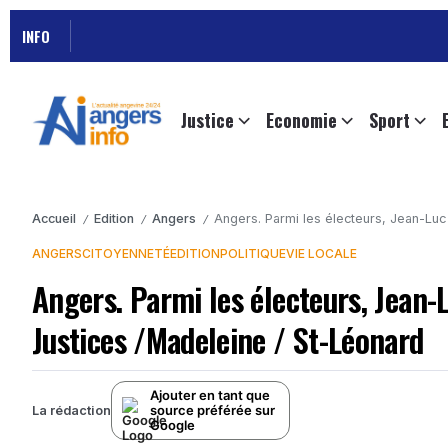
INFO
Justice
Economie
Sport
Accueil
Edition
Angers
Angers. Parmi les électeurs, Jean-Luc
/
/
/
ANGERS
CITOYENNETÉ
EDITION
POLITIQUE
VIE LOCALE
Angers. Parmi les électeurs, Jean-
Justices /Madeleine / St-Léonard
Ajouter en tant que
source préférée sur
La rédaction
Google