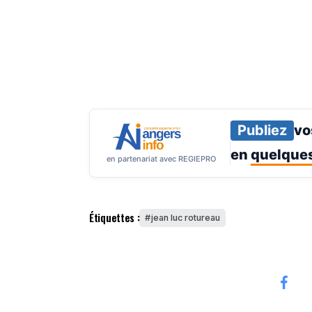
Publiez
vo
en
quelques
en partenariat avec REGIEPRO
Étiquettes :
jean luc rotureau