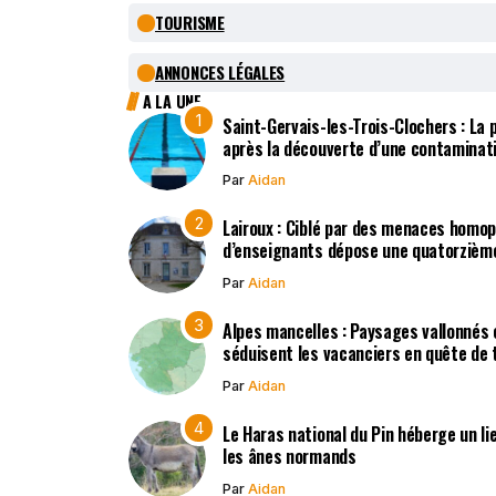
TOURISME
ANNONCES LÉGALES
A LA UNE
Saint-Gervais-les-Trois-Clochers : La
après la découverte d’une contaminat
Par
Aidan
Lairoux : Ciblé par des menaces homo
d’enseignants dépose une quatorzième
Par
Aidan
Alpes mancelles : Paysages vallonnés 
séduisent les vacanciers en quête de t
Par
Aidan
Le Haras national du Pin héberge un li
les ânes normands
Par
Aidan