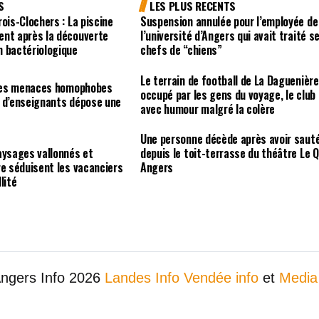
S
LES PLUS RECENTS
ois-Clochers : La piscine
Suspension annulée pour l’employée de
ent après la découverte
l’université d’Angers qui avait traité s
n bactériologique
chefs de “chiens”
Le terrain de football de La Daguenière
r des menaces homophobes
occupé par les gens du voyage, le club
e d’enseignants dépose une
avec humour malgré la colère
e
Une personne décède après avoir saut
aysages vallonnés et
depuis le toit-terrasse du théâtre Le Q
re séduisent les vacanciers
Angers
lité
Angers Info 2026
Landes Info
Vendée info
et
Media