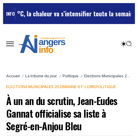
 °C, la chaleur va s’intensifier toute la semaine
Canicu
INFO
Accueil
La tribune du jour
Politique
Elections Municipales 2026
/
/
/
/
ELECTIONS MUNICIPALES 2026
MAINE-ET-LOIRE
POLITIQUE
À un an du scrutin, Jean-Eudes
Gannat officialise sa liste à
Segré-en-Anjou Bleu