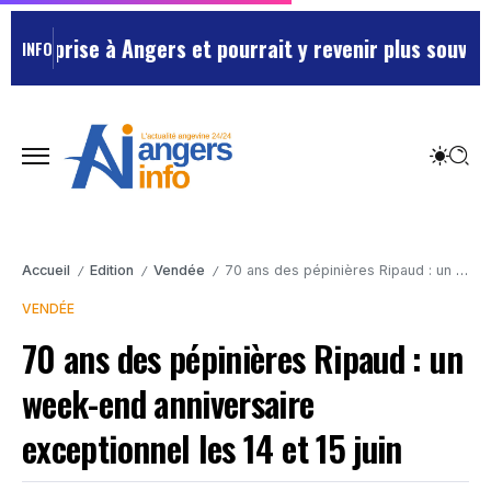
prise à Angers et pourrait y revenir plus souvent …
Ma
INFO
Accueil
Edition
Vendée
70 ans des pépinières Ripaud : un week-end anniversaire exceptionnel les 14 et 15 juin
/
/
/
VENDÉE
70 ans des pépinières Ripaud : un
week-end anniversaire
exceptionnel les 14 et 15 juin