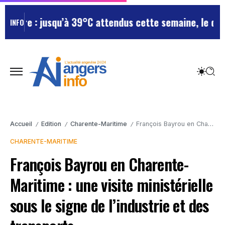
ire : jusqu’à 39°C attendus cette semaine, le départe
INFO
Accueil
Edition
Charente-Maritime
François Bayrou en Charente-Maritime : une visite ministérielle sous le signe de l’industrie et des transports
/
/
/
CHARENTE-MARITIME
François Bayrou en Charente-
Maritime : une visite ministérielle
sous le signe de l’industrie et des