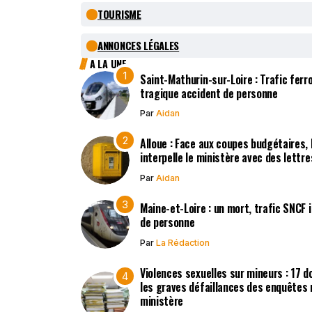
TOURISME
ANNONCES LÉGALES
A LA UNE
Saint-Mathurin-sur-Loire : Trafic ferr
tragique accident de personne
Par
Aidan
Alloue : Face aux coupes budgétaires,
interpelle le ministère avec des lettr
Par
Aidan
Maine-et-Loire : un mort, trafic SNCF
de personne
Par
La Rédaction
Violences sexuelles sur mineurs : 17 d
les graves défaillances des enquêtes 
ministère