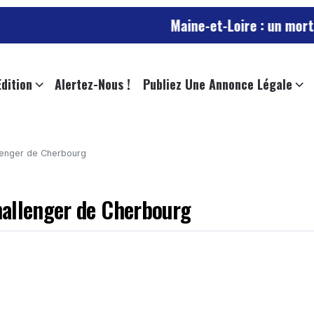
Maine-et-Loire : un mort, trafic SN
Edition
Alertez-Nous !
Publiez Une Annonce Légale
lenger de Cherbourg
hallenger de Cherbourg