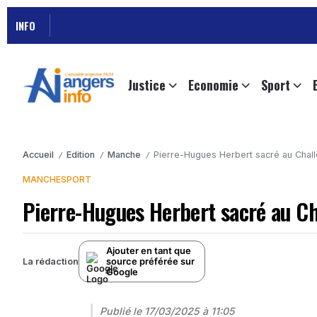
INFO
Justice
Economie
Sport
Accueil
Edition
Manche
Pierre-Hugues Herbert sacré au Chal
/
/
/
MANCHE
SPORT
Pierre-Hugues Herbert sacré au C
Ajouter en tant que
source préférée sur
La rédaction
Google
Publié le
17/03/2025 à 11:05