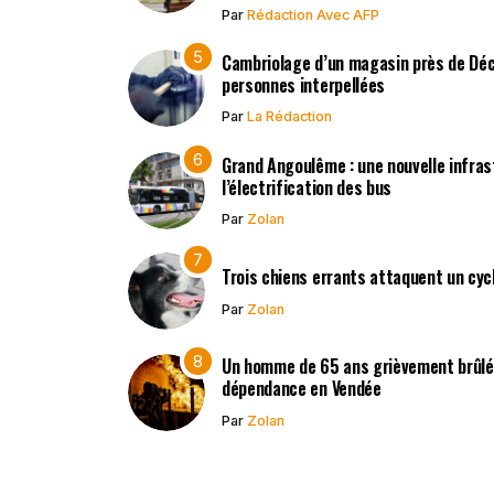
Par
Rédaction Avec AFP
Cambriolage d’un magasin près de Déc
personnes interpellées
Par
La Rédaction
Grand Angoulême : une nouvelle infras
l’électrification des bus
Par
Zolan
Trois chiens errants attaquent un cyc
Par
Zolan
Un homme de 65 ans grièvement brûlé 
dépendance en Vendée
Par
Zolan