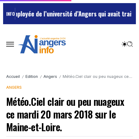
’employée de l’université d’Angers qui avait traité se
INFO
Accueil
Edition
Angers
Météo.Ciel clair ou peu nuageux ce mardi 20 mars 2018 sur le Maine-et-Loire.
/
/
/
ANGERS
Météo.Ciel clair ou peu nuageux
ce mardi 20 mars 2018 sur le
Maine-et-Loire.