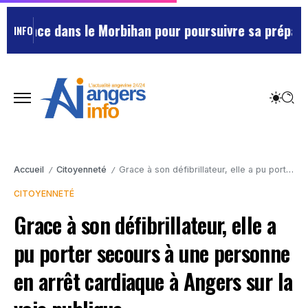
lace dans le Morbihan pour poursuivre sa préparation
INFO
Accueil
Citoyenneté
Grace à son défibrillateur, elle a pu porter secours à une personne en arrêt cardiaque à Angers sur la voie publique.
/
/
CITOYENNETÉ
Grace à son défibrillateur, elle a
pu porter secours à une personne
en arrêt cardiaque à Angers sur la