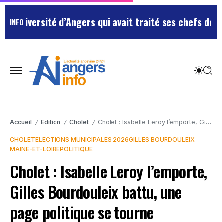
ersité d’Angers qui avait traité ses chefs de “chiens”
INFO
Accueil
Edition
Cholet
Cholet : Isabelle Leroy l’emporte, Gilles Bourdouleix battu, une page politique se tourne
/
/
/
CHOLET
ELECTIONS MUNICIPALES 2026
GILLES BOURDOULEIX
MAINE-ET-LOIRE
POLITIQUE
Cholet : Isabelle Leroy l’emporte,
Gilles Bourdouleix battu, une
page politique se tourne