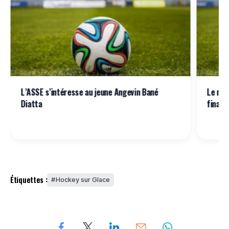
L’ASSE s’intéresse au jeune Angevin Bané
Le mat
Diatta
finale
Étiquettes :
Hockey sur Glace