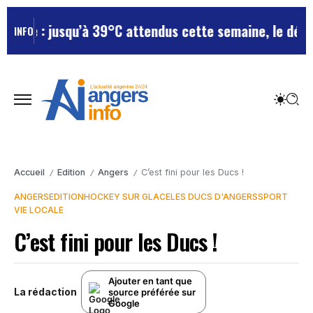
: jusqu’à 39°C attendus cette semaine, le département
INFO
Accueil
Edition
Angers
C’est fini pour les Ducs !
/
/
/
ANGERS
EDITION
HOCKEY SUR GLACE
LES DUCS D'ANGERS
SPORT
VIE LOCALE
C’est fini pour les Ducs !
Ajouter en tant que
La rédaction
source préférée sur
Google