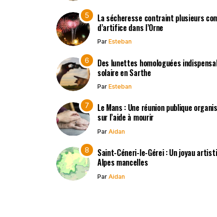
La sécheresse contraint plusieurs co
d’artifice dans l’Orne
Par
Esteban
Des lunettes homologuées indispensabl
solaire en Sarthe
Par
Esteban
Le Mans : Une réunion publique organisé
sur l’aide à mourir
Par
Aidan
Saint-Céneri-le-Gérei : Un joyau artis
Alpes mancelles
Par
Aidan