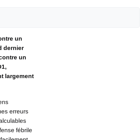
ontre un
d dernier
 contre un
D1,
nt largement
iens
es erreurs
alculables
ense fébrile
 facilement