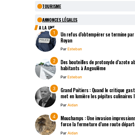
TOURISME
ANNONCES LÉGALES
A LA UNE
Un refus d’obtempérer se termine par
Royan
Par
Esteban
Des bouteilles de protoxyde d’azote 
habitants à Angoulême
Par
Esteban
Grand Poitiers : Quand le critique gas
met en lumière les pépites culinaires 
Par
Aidan
Mouchamps : Une invasion impression
force la fermeture d’une route dépar
Par
Aidan