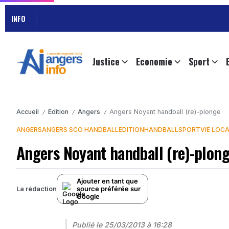
INFO
Justice
Economie
Sport
Accueil
Edition
Angers
Angers Noyant handball (re)-plonge
/
/
/
ANGERS
ANGERS SCO HANDBALL
EDITION
HANDBALL
SPORT
VIE LOC
Angers Noyant handball (re)-plon
Ajouter en tant que
source préférée sur
La rédaction
Google
Publié le
25/03/2013 à 16:28