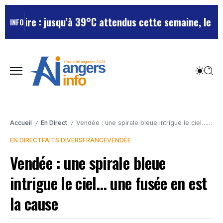
ire : jusqu’à 39°C attendus cette semaine, le départ
INFO
Accueil
En Direct
Vendée : une spirale bleue intrigue le ciel… une fusée en est la cause
/
/
EN DIRECT
FAITS DIVERS
FRANCE
VENDÉE
Vendée : une spirale bleue
intrigue le ciel… une fusée en est
la cause