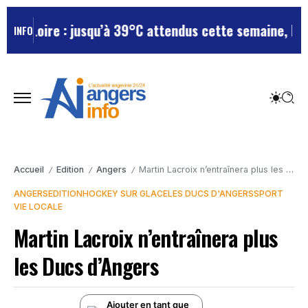
t-Loire : jusqu’à 39°C attendus cette semaine, le dé
INFO
Accueil
Edition
Angers
Martin Lacroix n’entraînera plus les Ducs d’Angers
/
/
/
ANGERS
EDITION
HOCKEY SUR GLACE
LES DUCS D'ANGERS
SPORT
VIE LOCALE
Martin Lacroix n’entraînera plus
les Ducs d’Angers
Ajouter en tant que