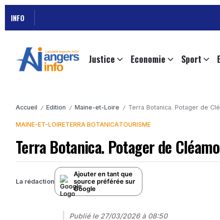
INFO
Justice
Economie
Sport
Accueil
Edition
Maine-et-Loire
Terra Botanica. Potager de C
/
/
/
MAINE-ET-LOIRE
TERRA BOTANICA
TOURISME
Terra Botanica. Potager de Cléam
Ajouter en tant que
source préférée sur
La rédaction
Google
Publié le
27/03/2026 à 08:50