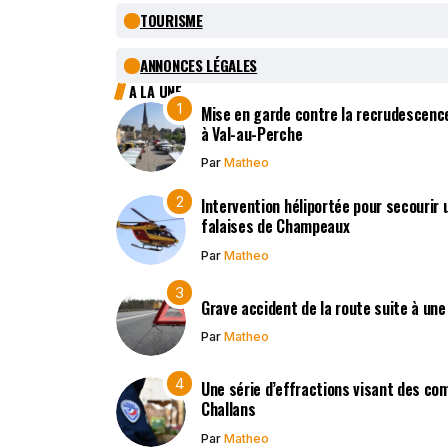
TOURISME
ANNONCES LÉGALES
A LA UNE
Mise en garde contre la recrudescen
à Val-au-Perche
Par
Matheo
Intervention héliportée pour secourir 
falaises de Champeaux
Par
Matheo
Grave accident de la route suite à une
Par
Matheo
Une série d’effractions visant des co
Challans
Par
Matheo