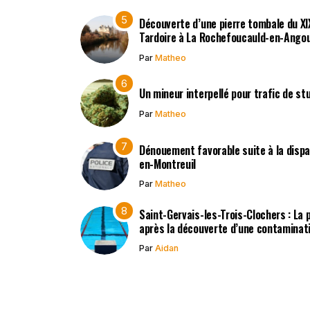
Découverte d’une pierre tombale du XIXe
Tardoire à La Rochefoucauld-en-Ango
Par
Matheo
Un mineur interpellé pour trafic de st
Par
Matheo
Dénouement favorable suite à la dispar
en-Montreuil
Par
Matheo
Saint-Gervais-les-Trois-Clochers : La
après la découverte d’une contaminat
Par
Aidan