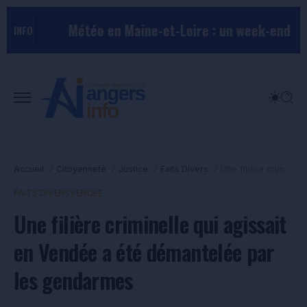
Météo en Maine-et-Loire : un week-end estival
INFO
Accueil
Citoyenneté
Justice
Faits Divers
Une filière criminelle qui agissait en Vendée a été démantelée par les gendarmes
/
/
/
/
FAITS DIVERS
VENDÉE
Une filière criminelle qui agissait
en Vendée a été démantelée par
les gendarmes