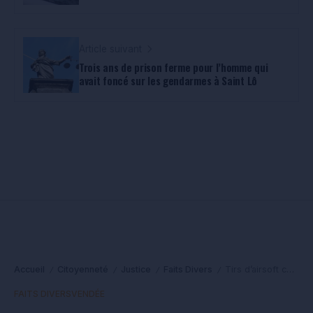
Article suivant
Trois ans de prison ferme pour l’homme qui
avait foncé sur les gendarmes à Saint Lô
Accueil
Citoyenneté
Justice
Faits Divers
Tirs d’airsoft contre des étudiants à La Roche-sur-Yon : trois suspects interpellés
/
/
/
/
FAITS DIVERS
VENDÉE