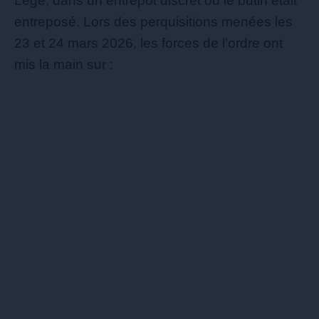
Legé, dans un entrepôt discret où le butin était
entreposé. Lors des perquisitions menées les
23 et 24 mars 2026, les forces de l’ordre ont
mis la main sur :