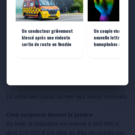
Un conducteur grièvement
Un couple visé par un
blessé après une violente
nouvelle lettre de m
sortie de route en Vendée
homophobes en Vend
13 véhicules saisis au titre des avoirs criminels.
Cinq suspects devant la justice
Au total, le préjudice est estimé à 550 000 €,
dont 170 000 € ont déjà pu être récupérés par