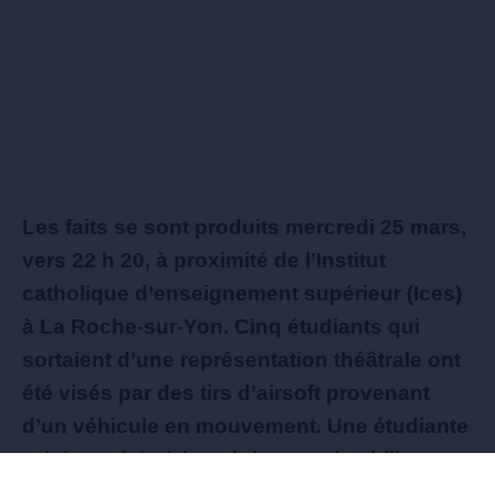
Les faits se sont produits mercredi 25 mars,
vers 22 h 20, à proximité de l’Institut
catholique d’enseignement supérieur (Ices)
à La Roche-sur-Yon. Cinq étudiants qui
sortaient d’une représentation théâtrale ont
été visés par des tirs d’airsoft provenant
d’un véhicule en mouvement. Une étudiante
a été touchée à la poitrine par des billes en
plastique. Selon des témoins, les occupants