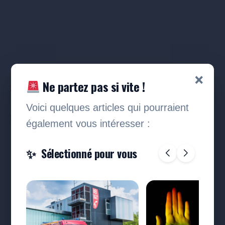
×
Ne partez pas si vite !
23 000 € en liquide ;
Voici quelques articles qui pourraient
Des armes de poing et des munitions ;
également vous intéresser :
Sélectionné pour vous