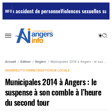
un accident de personne
Violences sexuelles sur mineur
INFO
Accueil
Edition
Angers
Municipales 2014 à Angers : le suspense à son comble à l’heure du second tour
/
/
/
ANGERS
CITOYENNETÉ
EDITION
VIE LOCALE
Municipales 2014 à Angers : le
suspense à son comble à l’heure
du second tour