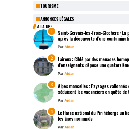
TOURISME
ANNONCES LÉGALES
A LA UNE
Saint-Gervais-les-Trois-Clochers : La
après la découverte d’une contaminat
Par
Aidan
Lairoux : Ciblé par des menaces homo
d’enseignants dépose une quatorzième
Par
Aidan
Alpes mancelles : Paysages vallonnés 
séduisent les vacanciers en quête de t
Par
Aidan
Le Haras national du Pin héberge un li
les ânes normands
Par
Aidan