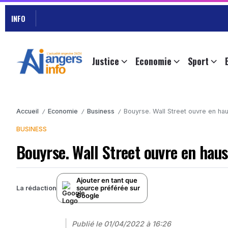
INFO
Justice
Economie
Sport
Accueil
Economie
Business
Bouyrse. Wall Street ouvre en hau
/
/
/
BUSINESS
Bouyrse. Wall Street ouvre en hauss
Ajouter en tant que
source préférée sur
La rédaction
Google
Publié le
01/04/2022 à 16:26