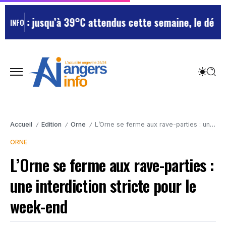
e : jusqu’à 39°C attendus cette semaine, le départeme
INFO
Accueil
Edition
Orne
L’Orne se ferme aux rave-parties : une interdiction stricte pour le week-end
/
/
/
ORNE
L’Orne se ferme aux rave-parties :
une interdiction stricte pour le
week-end