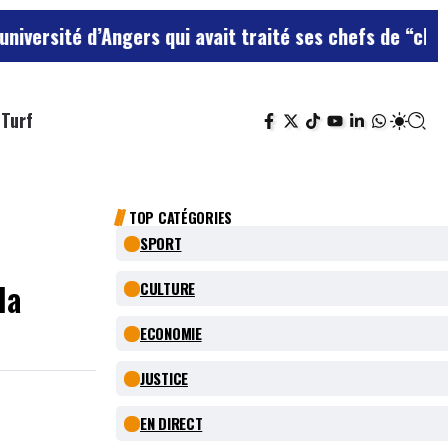
é d’Angers qui avait traité ses chefs de “chiens”
Le te
Turf
TOP CATÉGORIES
SPORT
la
CULTURE
ECONOMIE
JUSTICE
EN DIRECT