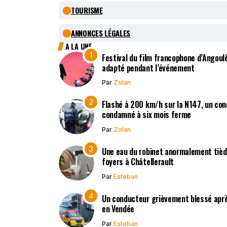
TOURISME
ANNONCES LÉGALES
A LA UNE
Festival du film francophone d’Angoulê
adapté pendant l’événement
Par
Zolan
Flashé à 200 km/h sur la N147, un co
condamné à six mois ferme
Par
Zolan
Une eau du robinet anormalement tièd
foyers à Châtellerault
Par
Esteban
Un conducteur grièvement blessé après
en Vendée
Par
Esteban