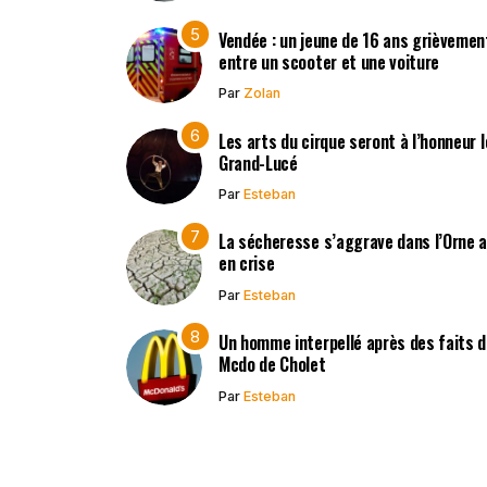
Vendée : un jeune de 16 ans grièvement
entre un scooter et une voiture
Par
Zolan
Les arts du cirque seront à l’honneur 
Grand-Lucé
Par
Esteban
La sécheresse s’aggrave dans l’Orne 
en crise
Par
Esteban
Un homme interpellé après des faits d’
Mcdo de Cholet
Par
Esteban