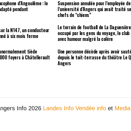
ancophone d’Angoulême : le
Suspension annulée pour l’employée de
 adapté pendant
l’université d’Angers qui avait traité s
chefs de “chiens”
Le terrain de football de La Daguenière
ur la N147, un conducteur
occupé par les gens du voyage, le club
né à six mois ferme
avec humour malgré la colère
 anormalement tiède
Une personne décède après avoir saut
 000 foyers à Châtellerault
depuis le toit-terrasse du théâtre Le Q
Angers
Angers Info 2026
Landes Info
Vendée info
et
Media