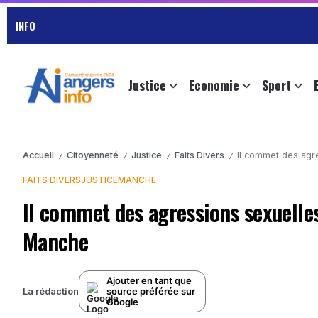
INFO
Justice
Economie
Sport
Accueil
Citoyenneté
Justice
Faits Divers
Il commet des agre
/
/
/
/
FAITS DIVERS
JUSTICE
MANCHE
Il commet des agressions sexuelles 
Manche
Ajouter en tant que
source préférée sur
La rédaction
Google