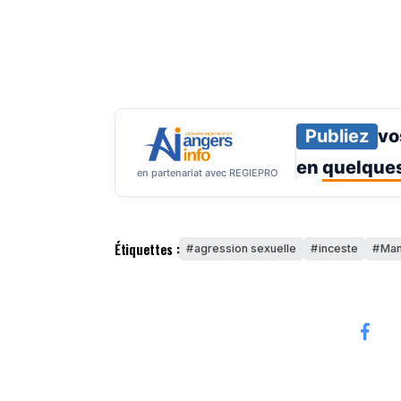
Publiez
vo
en
quelques
en partenariat avec REGIEPRO
Étiquettes :
agression sexuelle
inceste
Ma