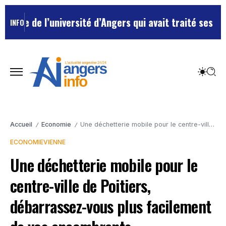
e de l’université d’Angers qui avait traité ses chefs 
INFO
Accueil
Economie
Une déchetterie mobile pour le centre-ville de Poitiers, débarrassez-vous plus facilement de vos encombrants
/
/
ECONOMIE
VIENNE
Une déchetterie mobile pour le
centre-ville de Poitiers,
débarrassez-vous plus facilement