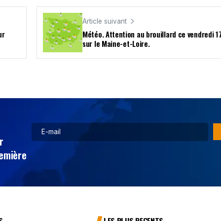
Article suivant
ur
Météo. Attention au brouillard ce vendredi 17
sur le Maine-et-Loire.
r
remière
S
LES PLUS RECENTS