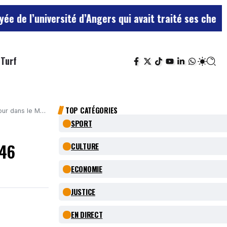
ersité d’Angers qui avait traité ses chefs de “chiens”
Turf
TOP CATÉGORIES
Maine-et-Loire.
SPORT
 46
CULTURE
ECONOMIE
JUSTICE
EN DIRECT