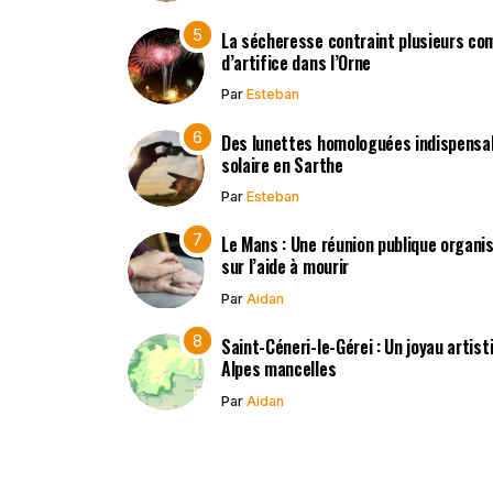
La sécheresse contraint plusieurs co
d’artifice dans l’Orne
Par
Esteban
Des lunettes homologuées indispensabl
solaire en Sarthe
Par
Esteban
Le Mans : Une réunion publique organisé
sur l’aide à mourir
Par
Aidan
Saint-Céneri-le-Gérei : Un joyau artis
Alpes mancelles
Par
Aidan