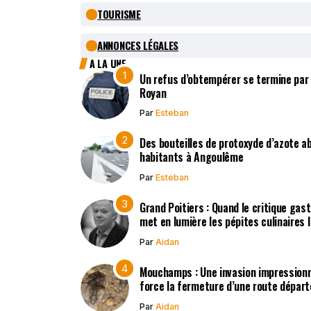
TOURISME
ANNONCES LÉGALES
A LA UNE
Un refus d’obtempérer se termine par
Royan
Par
Esteban
Des bouteilles de protoxyde d’azote 
habitants à Angoulême
Par
Esteban
Grand Poitiers : Quand le critique gas
met en lumière les pépites culinaires 
Par
Aidan
Mouchamps : Une invasion impression
force la fermeture d’une route dépar
Par
Aidan