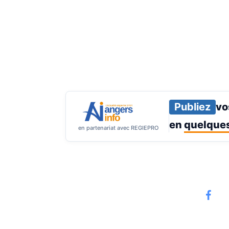
Publiez
vo
en
quelques
en partenariat avec REGIEPRO