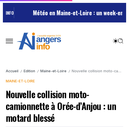
Météo en Maine-et-Loire : un week-end esti
INFO
Accueil
Edition
Maine-et-Loire
Nouvelle collision moto-camionnette à Orée-d’Anjou : un motard blessé
/
/
/
MAINE-ET-LOIRE
Nouvelle collision moto-
camionnette à Orée-d’Anjou : un
motard blessé