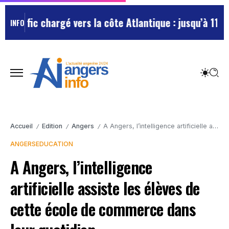
Trafic chargé vers la côte Atlantique : jusqu’à 11,5 
INFO
Accueil
Edition
Angers
A Angers, l’intelligence artificielle assiste les élèves de cette école de commerce dans leur quotidien
/
/
/
ANGERS
EDUCATION
A Angers, l’intelligence
artificielle assiste les élèves de
cette école de commerce dans