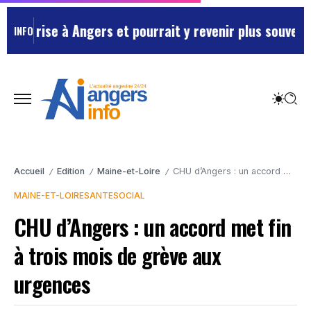
ise à Angers et pourrait y revenir plus souvent …
Main
INFO
Accueil
Edition
Maine-et-Loire
CHU d’Angers : un accord met fin à trois mois de grève aux urgences
/
/
/
MAINE-ET-LOIRE
SANTE
SOCIAL
CHU d’Angers : un accord met fin
à trois mois de grève aux
urgences