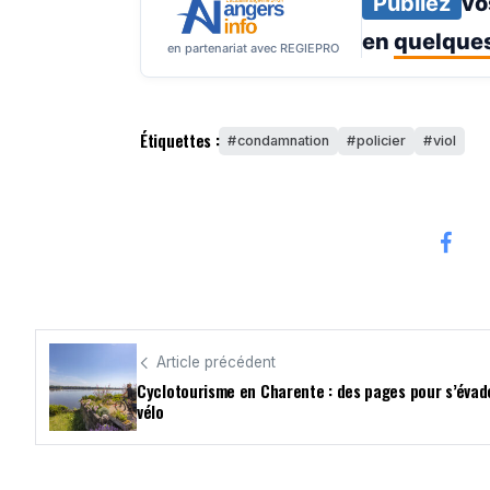
Publiez
vo
en
quelques
en partenariat avec REGIEPRO
Étiquettes :
condamnation
policier
viol
Article précédent
Cyclotourisme en Charente : des pages pour s’évad
vélo