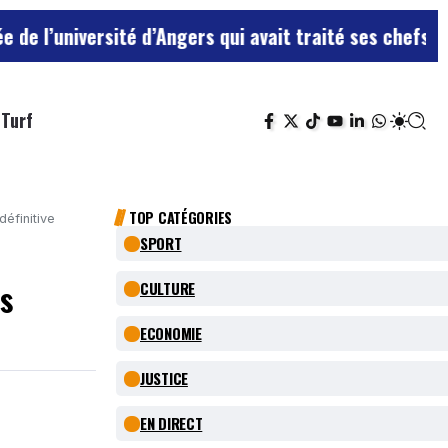
rsité d’Angers qui avait traité ses chefs de “chiens”
L
Turf
TOP CATÉGORIES
éfinitive
SPORT
ns
CULTURE
ECONOMIE
JUSTICE
EN DIRECT