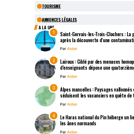
TOURISME
ANNONCES LÉGALES
A LA UNE
Saint-Gervais-les-Trois-Clochers : La
après la découverte d’une contaminat
Par
Aidan
Lairoux : Ciblé par des menaces homo
d’enseignants dépose une quatorzième
Par
Aidan
Alpes mancelles : Paysages vallonnés 
séduisent les vacanciers en quête de t
Par
Aidan
Le Haras national du Pin héberge un li
les ânes normands
Par
Aidan