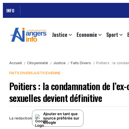
INFO
Justice
Economie
Sport
Accueil
Citoyenneté
Justice
Faits Divers
Poitiers : la cond
/
/
/
/
FAITS DIVERS
JUSTICE
VIENNE
Poitiers : la condamnation de l’e
sexuelles devient définitive
Ajouter en tant que
source préférée sur
La rédaction
Google