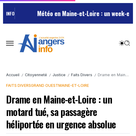
Météo en Maine-et-Loire : un week-end est
INFO
Accueil
Citoyenneté
Justice
Faits Divers
Drame en Maine-et-Loire : un motard tué, sa passagère héliportée en urgence absolue
/
/
/
/
FAITS DIVERS
GRAND OUEST
MAINE-ET-LOIRE
Drame en Maine-et-Loire : un
motard tué, sa passagère
héliportée en urgence absolue