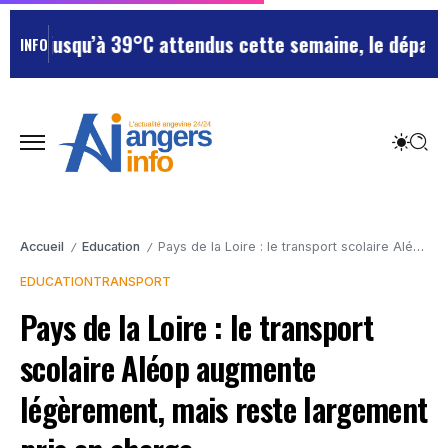
: jusqu’à 39°C attendus cette semaine, le département
INFO
Accueil
Education
Pays de la Loire : le transport scolaire Aléop augmente légèrement, mais reste largement pris en charge
/
/
EDUCATION
TRANSPORT
Pays de la Loire : le transport
scolaire Aléop augmente
légèrement, mais reste largement