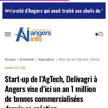
ité d’Angers qui avait traité ses chefs de “chiens”
Le 
INFO
Accueil
Economie
Agriculture
Start-up de l’AgTech, Delivagri à Angers vise d’ici un an 1 million de tonnes commercialisées depuis sa création.
/
/
/
AGRICULTURE
Start-up de l’AgTech, Delivagri à
Angers vise d’ici un an 1 million
de tonnes commercialisées