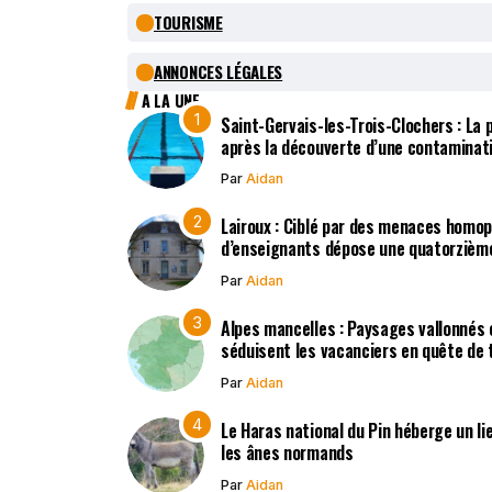
TOURISME
ANNONCES LÉGALES
A LA UNE
Saint-Gervais-les-Trois-Clochers : La
après la découverte d’une contaminat
Par
Aidan
Lairoux : Ciblé par des menaces homo
d’enseignants dépose une quatorzième
Par
Aidan
Alpes mancelles : Paysages vallonnés 
séduisent les vacanciers en quête de t
Par
Aidan
Le Haras national du Pin héberge un li
les ânes normands
Par
Aidan