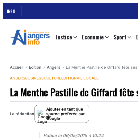
INFO
Justice
Economie
Sport
Accueil
Edition
Angers
La Menthe Pastille de Giffard fête ses 
/
/
/
ANGERS
BUSINESS
CULTURE
EDITION
VIE LOCALE
La Menthe Pastille de Giffard fête 
Ajouter en tant que
source préférée sur
La rédaction
Google
Publié le
06/05/2015 à 10:24