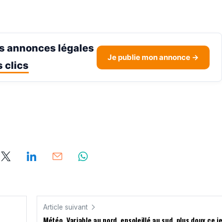
s annonces légales
Je publie mon annonce →
 clics
Article suivant
Météo. Variable au nord, ensoleillé au sud, plus doux ce j