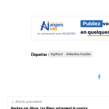
Publiez
vo
en
quelques
en partenariat avec REGIEPRO
Étiquettes :
giffard
Menthe Pastille
Article précédent
Hockey-sur-Glace. Les Bleus retrouvent le sourire