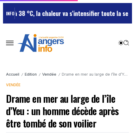
u’à 38 °C, la chaleur va s’intensifier toute la semaine
INFO
Accueil
Edition
Vendée
Drame en mer au large de l’île d’Yeu : un homme décède après être tombé de son voilier
/
/
/
VENDÉE
Drame en mer au large de l’île
d’Yeu : un homme décède après
être tombé de son voilier