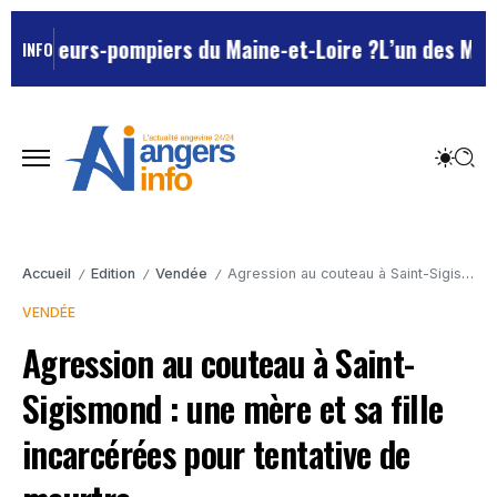
apeurs-pompiers du Maine-et-Loire ?
L’un des Marseilla
INFO
Accueil
Edition
Vendée
Agression au couteau à Saint-Sigismond : une mère et sa fille incarcérées pour tentative de meurtre
/
/
/
VENDÉE
Agression au couteau à Saint-
Sigismond : une mère et sa fille
incarcérées pour tentative de